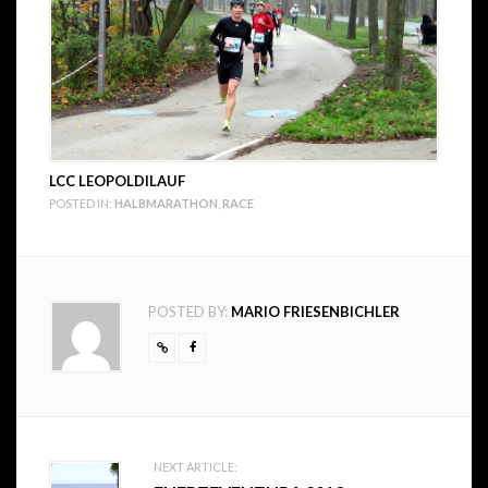
LCC LEOPOLDILAUF
POSTED IN:
HALBMARATHON
,
RACE
POSTED BY:
MARIO FRIESENBICHLER
Post
NEXT ARTICLE: